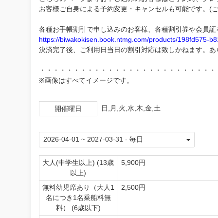
お客様ご自身による予約変更・キャンセルも可能です。(ご利用
各種お手帳割引で申し込みのお客様、各種割引券や会員証
https://biwakokisen.book.ntmg.com/products/198fd575-b
決済完了後、ご利用日当日の割引対応は致しかねます。あ
・・・・・・・・・・・・・・・・・・・・・・・・・・
※画像はすべてイメージです。
日,月,火,水,木,金,土
開催曜日
大人(中学生以上) (13歳
5,900円
以上)
無料幼児席あり（大人1
2,500円
名につき1名乗船料無
料） (6歳以下)