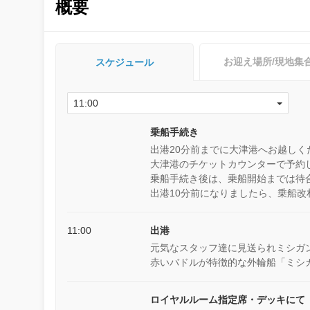
概要
お迎え場所/現地集
スケジュール
乗船手続き
出港20分前までに大津港へお越しく
大津港のチケットカウンターで予約
乗船手続き後は、乗船開始までは待
出港10分前になりましたら、乗船
11:00
出港
元気なスタッフ達に見送られミシガ
赤いバドルが特徴的な外輪船「ミシ
ロイヤルルーム指定席・デッキにて