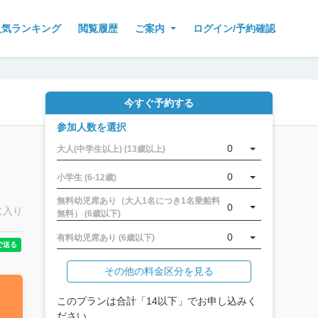
人気ランキング
閲覧履歴
ご案内
ログイン/予約確認
今すぐ予約する
参加人数を選択
0
大人(中学生以上) (13歳以上)
0
小学生 (6-12歳)
無料幼児席あり（大人1名につき1名乗船料
0
に入り
無料） (6歳以下)
0
有料幼児席あり (6歳以下)
その他の料金区分を見る
このプランは合計「14以下」でお申し込みく
ださい。