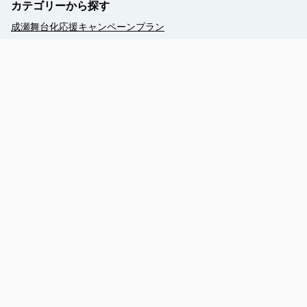
カテゴリーから探す
成瀬舞台化応援キャンペーンプラン
2026年度ミシガン花火鑑賞船
ミシガンクルーズWEB予約
ミシガンクルーズWEB予約【現地払】
竹生島クルーズ（自由席）
季節のイベントクルーズ
ぐるっとびわ湖島めぐり
琵琶湖汽船公式ホームページ（TOP）
びわ湖クルーズとは
港へのアクセス
乗船までの流れ
お体が不自由なお客様へ
周辺観光（竹生島）
周辺観光（今津）