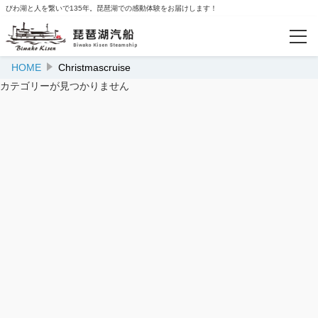
びわ湖と人を繋いで135年。琵琶湖での感動体験をお届けします！
HOME
Christmascruise
カテゴリー
カテゴリーが見つかりません
成瀬舞台化応援キャンペーンプラン
2026年度ミシガン花火鑑賞船
ミシガンクルーズWEB予約
ミシガンクルーズWEB予約【現地払】
竹生島クルーズ（自由席）
季節のイベントクルーズ
ぐるっとびわ湖島めぐり