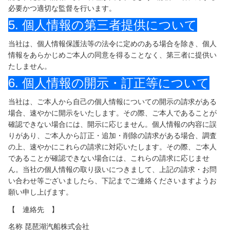
必要かつ適切な監督を行います。
船のご案内
5. 個人情報の第三者提供について
当社は、個人情報保護法等の法令に定めのある場合を除き、個人
安全方針
情報をあらかじめご本人の同意を得ることなく、第三者に提供い
たしません。
CSRへの取り組み
6. 個人情報の開示・訂正等について
プライバシーポリシー
当社は、ご本人から自己の個人情報についての開示の請求がある
場合、速やかに開示をいたします。その際、ご本人であることが
お問い合わせ
確認できない場合には、開示に応じません。個人情報の内容に誤
りがあり、ご本人から訂正・追加・削除の請求がある場合、調査
南湖遊覧ボート
の上、速やかにこれらの請求に対応いたします。その際、ご本人
であることが確認できない場合には、これらの請求に応じませ
ん。当社の個人情報の取り扱いにつきまして、上記の請求・お問
雪見船クルーズ
い合わせ等ございましたら、下記までご連絡くださいますようお
願い申し上げます。
琵琶湖汽船公式ホームページ
【 連絡先 】
名称 琵琶湖汽船株式会社