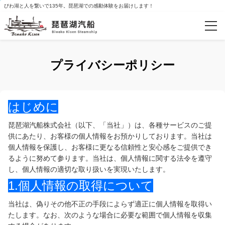
びわ湖と人を繋いで135年。琵琶湖での感動体験をお届けします！
カテゴリー
プライバシーポリシー
成瀬舞台化応援キャンペーンプラン
2026年度ミシガン花火鑑賞船
はじめに
ミシガンクルーズWEB予約
琵琶湖汽船株式会社（以下、「当社」）は、各種サービスのご提
供にあたり、お客様の個人情報をお預かりしております。当社は
ミシガンクルーズWEB予約【現地払】
個人情報を保護し、お客様に更なる信頼性と安心感をご提供でき
るように努めて参ります。当社は、個人情報に関する法令を遵守
竹生島クルーズ（自由席）
し、個人情報の適切な取り扱いを実現いたします。
1.個人情報の取得について
季節のイベントクルーズ
当社は、偽りその他不正の手段によらず適正に個人情報を取得い
たします。なお、次のような場合に必要な範囲で個人情報を収集
ぐるっとびわ湖島めぐり