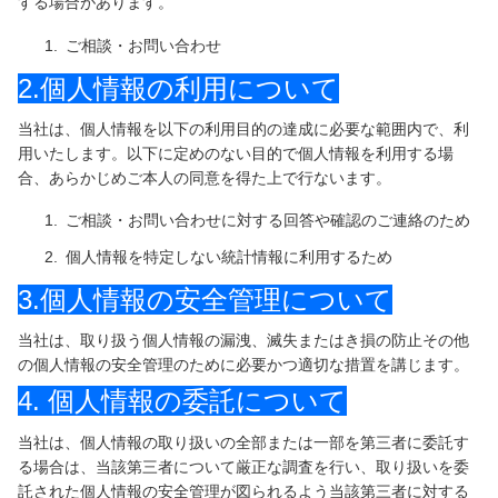
する場合があります。
ご相談・お問い合わせ
人気ランキング
2.個人情報の利用について
ご案内
当社は、個人情報を以下の利用目的の達成に必要な範囲内で、利
用いたします。以下に定めのない目的で個人情報を利用する場
びわ湖クルーズとは
合、あらかじめご本人の同意を得た上で行ないます。
港へのアクセス
ご相談・お問い合わせに対する回答や確認のご連絡のため
個人情報を特定しない統計情報に利用するため
乗船までの流れ
3.個人情報の安全管理について
周辺観光（竹生島）
当社は、取り扱う個人情報の漏洩、滅失またはき損の防止その他
の個人情報の安全管理のために必要かつ適切な措置を講じます。
周辺観光（今津）
4. 個人情報の委託について
周辺観光（長浜）
当社は、個人情報の取り扱いの全部または一部を第三者に委託す
る場合は、当該第三者について厳正な調査を行い、取り扱いを委
周辺観光（大津）
託された個人情報の安全管理が図られるよう当該第三者に対する