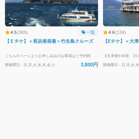
4.5
(
305
)
一覧
4.6
(
134
)
【Ｅチケ】＜長浜港発着＞竹生島クルーズ
【Eチケ】＜大津
こちらのページよりお申し込みのお客様はご予約時、クレジットカード決済にて事前にお支払いをお願いいたします。決済完了後、お客様ご自身による予約変更・キャンセルも可能です。(ご利用日前日15:00迄) 各種お手帳割引で申し込みのお客様、各種割引券や会員証をお持ちのお客様は下記ページよりお申し込みください。 https://biwakokisen.book.ntmg.com/products/0f36f86d-eae2-56b3-812a-2cf1094bc29c?lng=ja 決済完了後、ご利用日当日の割引対応は致しかねます。あらかじめご了承ください。 ・・・・・・・・・・・・・・・・・・・・・・・・・・・・・・・・ WEB予約が難しい方は、お電話・ＦＡＸでも予約受付いたします。 TEL：077-524-5000 FAX：077-524-7896
3,800円
開催曜日：日,月,火,水,木,金,土
開催曜日：日,月,火,水