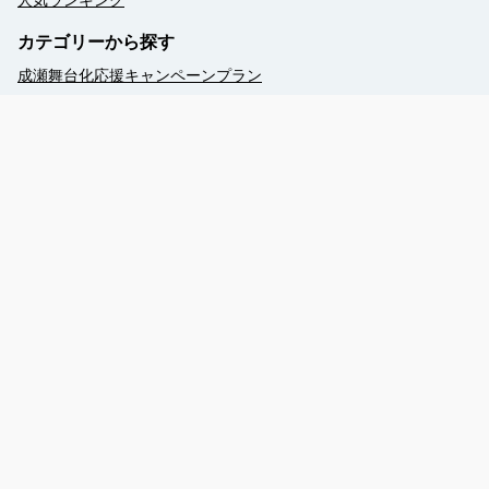
人気ランキング
カテゴリーから探す
成瀬舞台化応援キャンペーンプラン
2026年度ミシガン花火鑑賞船
ミシガンクルーズWEB予約
ミシガンクルーズWEB予約【現地払】
竹生島クルーズ（自由席）
季節のイベントクルーズ
ぐるっとびわ湖島めぐり
琵琶湖汽船公式ホームページ（TOP）
びわ湖クルーズとは
港へのアクセス
乗船までの流れ
お体が不自由なお客様へ
周辺観光（竹生島）