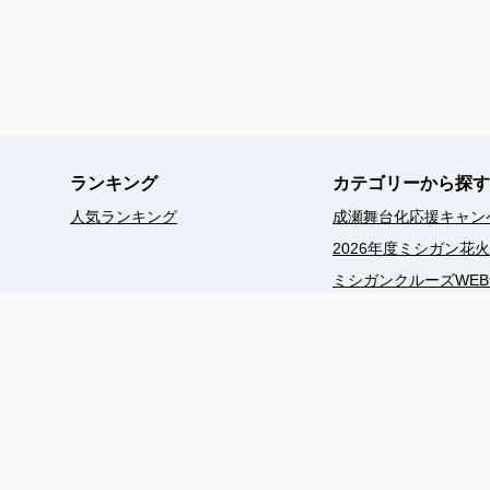
ランキング
カテゴリーから探す
人気ランキング
成瀬舞台化応援キャン
2026年度ミシガン花
ミシガンクルーズWE
ミシガンクルーズWE
竹生島クルーズ（自由
季節のイベントクルー
ぐるっとびわ湖島めぐ