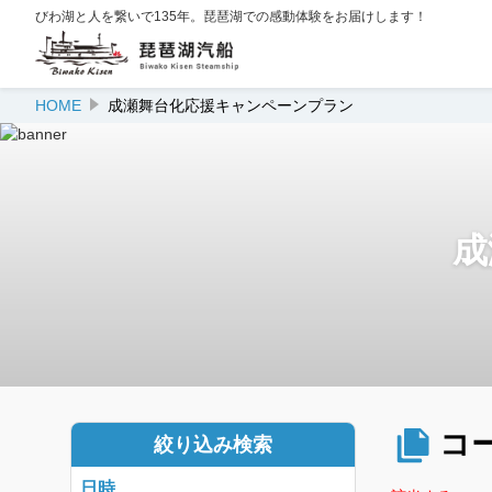
びわ湖と人を繋いで135年。琵琶湖での感動体験をお届けします！
HOME
成瀬舞台化応援キャンペーンプラン
成
コ
絞り込み検索
日時