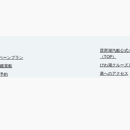
琵琶湖汽船公式
（TOP）
ペーンプラン
びわ湖クルーズ
火鑑賞船
港へのアクセス
B予約
乗船までの流れ
B予約【現地払】
お体が不自由な
席）
周辺観光（竹生
ズ
周辺観光（今津
り
周辺観光（長浜
周辺観光（大津